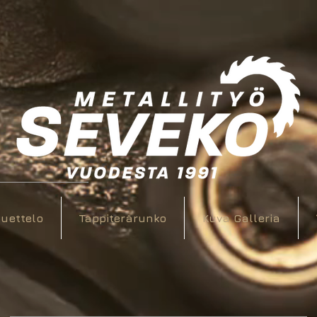
uettelo
Tappiterärunko
Kuva Galleria