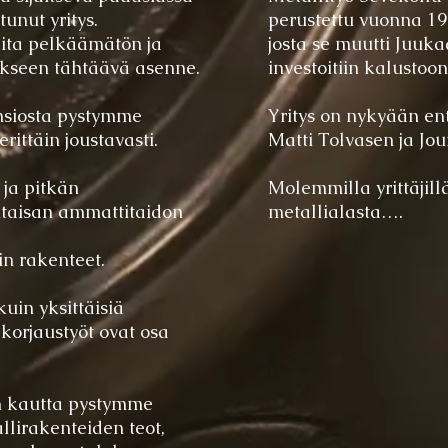
unut yritys.
perustettu vuonna 1
ita pelkäämätön ja
josta se muutti
Juukaa
kseen tähtäävä asenne.
investoitiin kalustoon
siosta pystymme
Yritys on nykyään ent
ittäin joustavasti.
Matti Tolvasen ja Jo
ja pitkän
Molemmilla yrittäjil
taisan ammattitaidon
metallialasta….
n rakenteet.
uin yksittäisiä
 korjaustyöt ovat osa
n kautta pystymme
lirakenteiden teot,