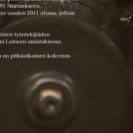
991 Nurmekseen ,
n vuoden 2011 alussa, jolloin
.
isten työntekijöiden
uni Laineen omistuksessa.
lä on pitkäaikainen kokemus