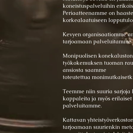
koneistuspalveluihin erikoist
Periaatteenamme on haaste
korkealaatuiseen lopputulo
Kevyen
organisaatiomme an
tarjoamaan palveluitamme er
Monipuolisen konekaluston 
työkokemuksen tuoman rau
ansiosta saamme
toteutettua monimutkaisetki
Teemme niin suuria sarjoja k
kappaleita ja myös
erilaiset
palveluitamme.
Kattavan yhteistyöverkosto
tarjoamaan suurienkin metal