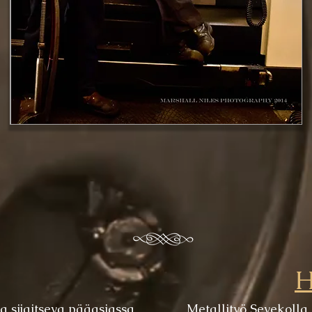
H
a sijaitseva pääasiassa
Metallityö Sevekolla 