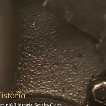
istoria
on pitkä historia. Seveko Oy on