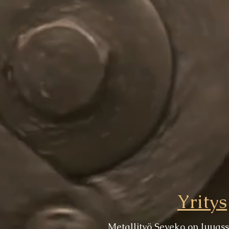
Yritys
Metallityö Seveko on Juuass